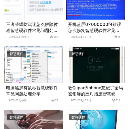
王者荣耀防沉迷怎么解除教
开机蓝屏0x000000f4错误
程智慧硬软件常见问题处理
怎么修复智慧硬软件常见问
分享
题处理分享
2024年4月24日
122
2024年4月23日
74
智慧硬件
智慧硬件
电脑黑屏有鼠标智慧硬软件
教你ipad/iphone忘记了密码
常见问题处理分享
被锁屏的应对措施智慧硬软
件常见问题处理分享
2024年5月4日
72
2024年4月23日
418
智慧硬件
智慧硬件