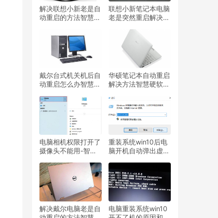
解决联想小新老是自
联想小新笔记本电脑
动重启的方法智慧硬
老是突然重启解决方
软件常见问题处理分
法智慧硬软件常见问
享
题处理分享
戴尔台式机关机后自
华硕笔记本自动重启
动重启怎么办智慧硬
解决方法智慧硬软件
软件常见问题处理分
常见问题处理分享
享
电脑相机权限打开了
重装系统win10后电
摄像头不能用-智慧
脑开机自动弹出虚拟
设备
键盘怎么关闭智慧硬
软件常见问题处理分
享
解决戴尔电脑老是自
电脑重装系统win10
动重启的方法智慧硬
开不了机的原因和解