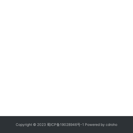
Copyright © 2023
蜀ICP备19028946号-1
Powered by
cdroho