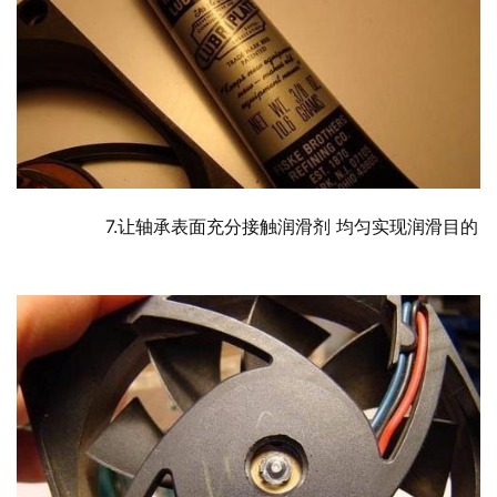
  	7.让轴承表面充分接触润滑剂 均匀实现润滑目的