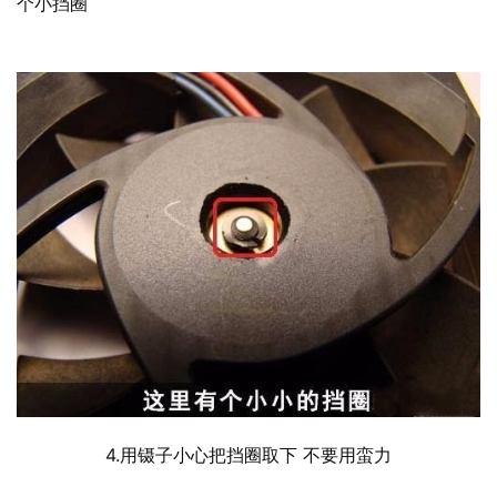
个小挡圈
  	4.用镊子小心把挡圈取下 不要用蛮力