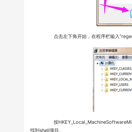
  	点击左下角开始，在程序栏输入“reg
  	按HKEY_Local_MachineSoftwareMicrosoftWindows NTCurrentVersionWinlogon 的顺序在注册表中
找到shell项目。