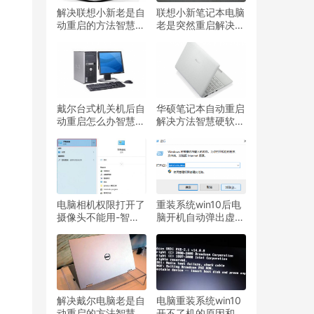
解决联想小新老是自
联想小新笔记本电脑
动重启的方法智慧硬
老是突然重启解决方
软件常见问题处理分
法智慧硬软件常见问
享
题处理分享
戴尔台式机关机后自
华硕笔记本自动重启
动重启怎么办智慧硬
解决方法智慧硬软件
软件常见问题处理分
常见问题处理分享
享
电脑相机权限打开了
重装系统win10后电
摄像头不能用-智慧
脑开机自动弹出虚拟
设备
键盘怎么关闭智慧硬
软件常见问题处理分
享
解决戴尔电脑老是自
电脑重装系统win10
动重启的方法智慧硬
开不了机的原因和解