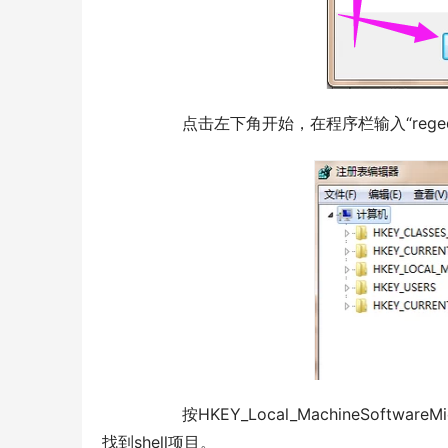
  	点击左下角开始，在程序栏输入“reg
  	按HKEY_Local_MachineSoftwareMicrosoftWindows NTCurrentVersionWinlogon 的顺序在注册表中
找到shell项目。