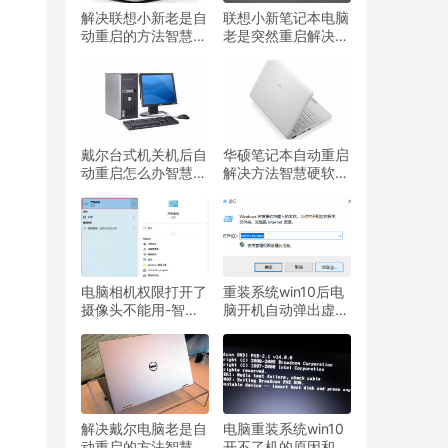
解决联想小新老是自
联想小新笔记本电脑
动重启的方法智慧硬
老是突然重启解决方
软件常见问题处理分
法智慧硬软件常见问
享
题处理分享
戴尔台式机关机后自
华硕笔记本自动重启
动重启怎么办智慧硬
解决方法智慧硬软件
软件常见问题处理分
常见问题处理分享
享
电脑相机权限打开了
重装系统win10后电
摄像头不能用-智慧
脑开机自动弹出虚拟
设备
键盘怎么关闭智慧硬
软件常见问题处理分
享
解决戴尔电脑老是自
电脑重装系统win10
动重启的方法智慧硬
开不了机的原因和解