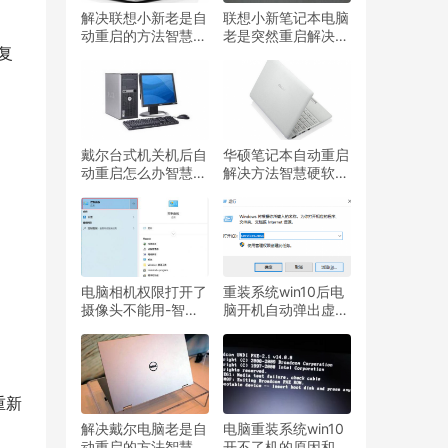
解决联想小新老是自
联想小新笔记本电脑
动重启的方法智慧硬
老是突然重启解决方
软件常见问题处理分
法智慧硬软件常见问
享
题处理分享
戴尔台式机关机后自
华硕笔记本自动重启
动重启怎么办智慧硬
解决方法智慧硬软件
软件常见问题处理分
常见问题处理分享
享
电脑相机权限打开了
重装系统win10后电
摄像头不能用-智慧
脑开机自动弹出虚拟
设备
键盘怎么关闭智慧硬
软件常见问题处理分
享
解决戴尔电脑老是自
电脑重装系统win10
动重启的方法智慧硬
开不了机的原因和解