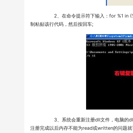
  	2、在命令提示符下输入：for %1 in (%windir%system32*.dll) do regsvr32.exe /s %1，也可以直接复
制粘贴该行代码，然后按回车;
  	3、系统会重新注册dll文件，电脑的dll文件可能比较多，需要耐心的等待一段时间，等待dll文件就在重新
注册完成以后内存不能为read或written的问题