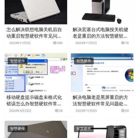
怎么解决联想电脑关机后自
解决宏基台式电脑按关机键
动重启智慧硬软件常见问题
老是重启的方法智慧硬软件
处理分享
常见问题处理分享
2023年11月5日
265
2023年11月5日
76
智慧硬件
智慧硬件
移动硬盘提示磁盘未格式化
解决电脑老是黑屏重启的方
错误怎么办智慧硬软件常见
法智慧硬软件常见问题处理
问题处理分享
分享
2024年4月23日
26
2023年11月5日
50
智慧硬件
智慧硬件