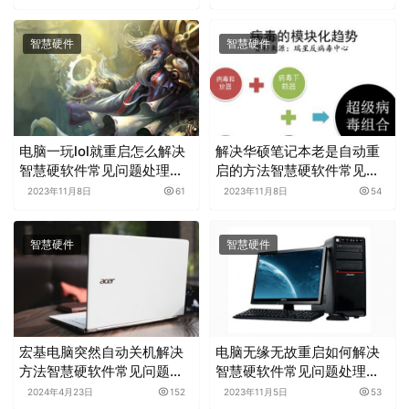
智慧硬件
智慧硬件
电脑一玩lol就重启怎么解决
解决华硕笔记本老是自动重
智慧硬软件常见问题处理分
启的方法智慧硬软件常见问
享
题处理分享
2023年11月8日
61
2023年11月8日
54
智慧硬件
智慧硬件
宏基电脑突然自动关机解决
电脑无缘无故重启如何解决
方法智慧硬软件常见问题处
智慧硬软件常见问题处理分
理分享
享
2024年4月23日
152
2023年11月5日
53