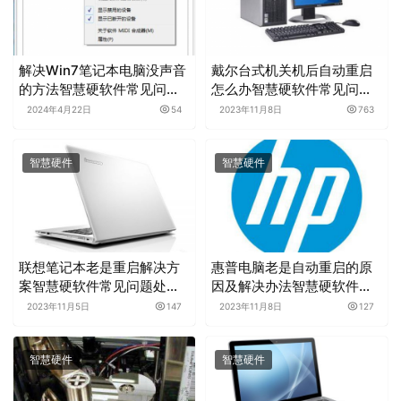
解决Win7笔记本电脑没声音
戴尔台式机关机后自动重启
的方法智慧硬软件常见问题
怎么办智慧硬软件常见问题
处理分享
处理分享
2024年4月22日
54
2023年11月8日
763
智慧硬件
智慧硬件
联想笔记本老是重启解决方
惠普电脑老是自动重启的原
案智慧硬软件常见问题处理
因及解决办法智慧硬软件常
分享
见问题处理分享
2023年11月5日
147
2023年11月8日
127
智慧硬件
智慧硬件