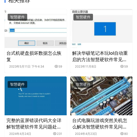
相关推荐
智慧硬件
智慧硬件
台式机硬盘损坏数据怎么恢
解决华硕笔记本玩lol自动重
复
启的方法智慧硬软件常见问
题处理分享
2023年5月11日 下午4:34
59
2023年11月8日
59
智慧硬件
智慧硬件
完整的蓝屏错误代码大全详
台式电脑玩游戏突然关机怎
解智慧硬软件常见问题处理
么解决智慧硬软件常见问题
分享
处理分享
2024年4月24日
231
2024年4月23日
80