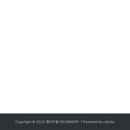
Copyright © 2023
蜀ICP备19028946号-1
Powered by
cdroho