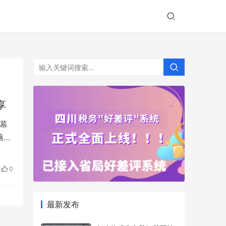
享
幕
脑不
0
最新发布