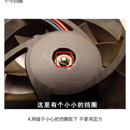
个小挡圈
  	4.用镊子小心把挡圈取下 不要用蛮力