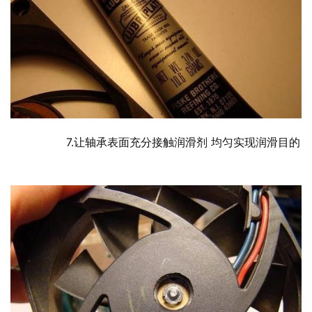
  	7.让轴承表面充分接触润滑剂 均匀实现润滑目的