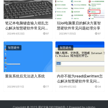
笔记本电脑键盘输入错乱怎
玩lol电脑重启的解决方案智
么解决智慧硬软件常见问题
慧硬软件常见问题处理分享
处理分享
2024年4月23日
97
2023年11月5日
97
智慧硬件
智慧硬件
重装系统后无法进入系统
内存不能为read或written怎
么解决智慧硬软件常见问题
处理分享
2023年5月11日
77
2024年4月23日
34
Copyright © 2023
蜀ICP备19028946号-1
Powered by
cdroho