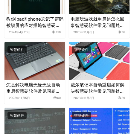
教你ipad/iphone忘记了密码
电脑玩游戏就重启是怎么回
被锁屏的应对措施智慧硬软
事智慧硬软件常见问题处理
件常见问题处理分享
分享
2024年4月23日
418
2023年11月8日
76
智慧硬件
智慧硬件
怎么解决电脑无缘无故自动
戴尔笔记本自动重启如何解
重启智慧硬软件常见问题处
决智慧硬软件常见问题处理
理分享
分享
2023年11月5日
60
2023年11月8日
39
智慧硬件
智慧硬件