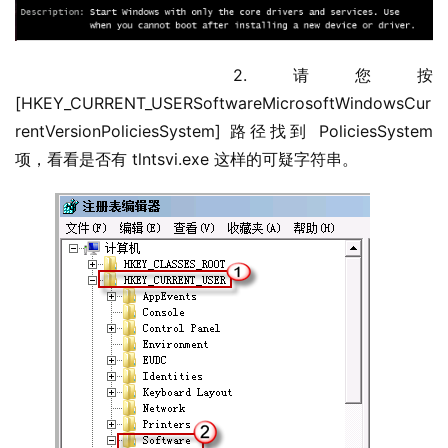
  	2.请您按 
[HKEY_CURRENT_USERSoftwareMicrosoftWindowsCur
rentVersionPoliciesSystem] 路径找到 PoliciesSystem 
项，看看是否有 tlntsvi.exe 这样的可疑字符串。