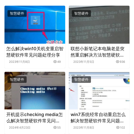
智慧硬件
智慧硬件
怎么解决win10关机变重启智
联想小新笔记本电脑老是突
慧硬软件常见问题处理分享
然重启解决方法智慧硬软件
常见问题处理分享
2023年11月8日
49
2023年11月5日
936
智慧硬件
智慧硬件
开机提示checking media怎
win7系统经常自动重启怎么
么解决智慧硬软件常见问题
解决智慧硬软件常见问题处
处理分享
理分享
2024年4月23日
55
2023年11月8日
102