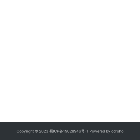
Copyright © 2023
蜀ICP备19028946号-1
Powered by
cdroho