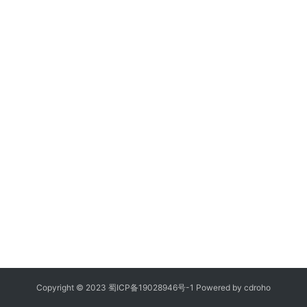
Copyright © 2023
蜀ICP备19028946号-1
Powered by
cdroho