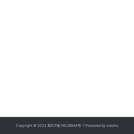
Copyright © 2023
蜀ICP备19028946号-1
Powered by
cdroho