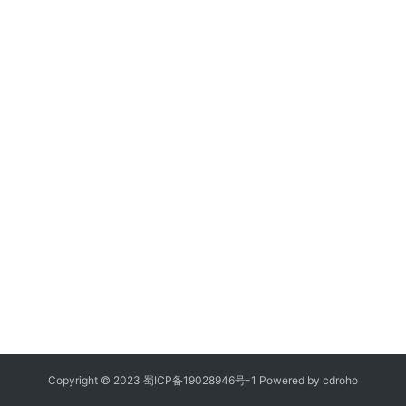
Copyright © 2023
蜀ICP备19028946号-1
Powered by
cdroho