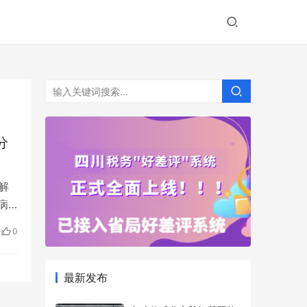
分
解
病
0
最新发布