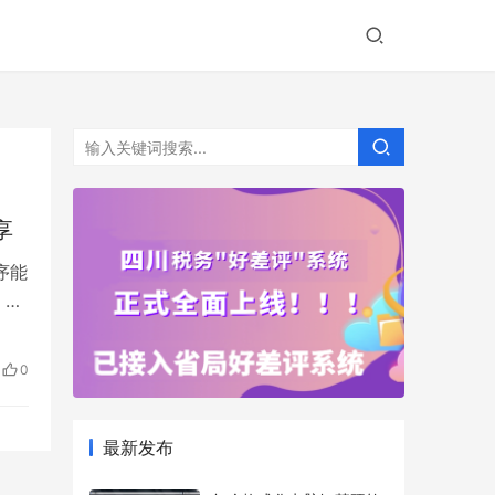
享
序能
：用
0
最新发布