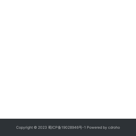
Copyright © 2023
蜀ICP备19028946号-1
Powered by
cdroho