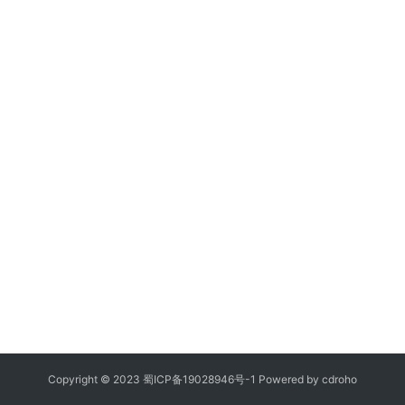
Copyright © 2023
蜀ICP备19028946号-1
Powered by
cdroho